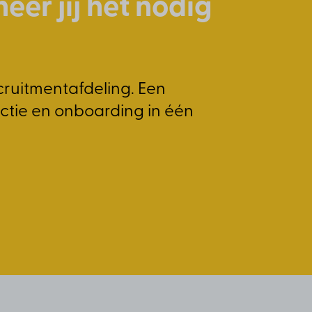
er jij het nodig
cruitmentafdeling. Een
ectie en onboarding in één