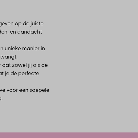
even op de juiste
den, en aandacht
n unieke manier in
ntvangt.
dat zowel jij als de
t je de perfecte
e voor een soepele
.