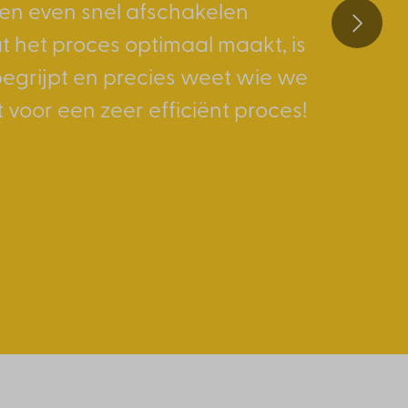
n even snel afschakelen
Alhoewel ik het in eerste
 het proces optimaal maakt, is
 eerste kandidaat een ‘perfect
egrijpt en precies weet wie we
e collega is voor ons nu veel
 voor een zeer efficiënt proces!
het vinden van de meest