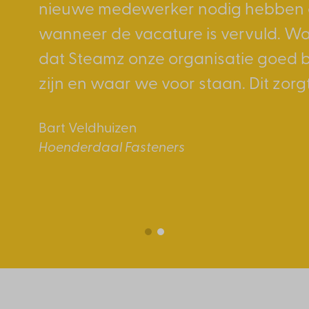
“
nieuwe medewerker nodig hebben e
Steamz willen we niets anders meer. 
wanneer de vacature is vervuld. Wat
instantie niet wilde geloven was de
dat Steamz onze organisatie goed b
match’. Het aannemen van een nieuw
zijn en waar we voor staan. Dit zorgt
minder intensief geworden waarbij 
geschikte kandidaat verzekerd is.
Bart Veldhuizen
Hoenderdaal Fasteners
Christian Verel
Verel
1
2