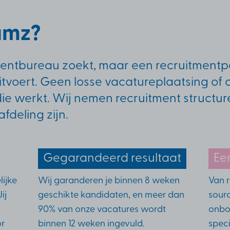
amz?
mentbureau zoekt, maar een recruitmentpa
itvoert. Geen losse vacatureplaatsing of 
 werkt. Wij nemen recruitment structuree
fdeling zijn.
Gegarandeerd resultaat
Ee
lijke
Wij garanderen je binnen 8 weken
Van 
ij
geschikte kandidaten, en meer dan
sourc
90% van onze vacatures wordt
onbo
or
binnen 12 weken ingevuld.
speci