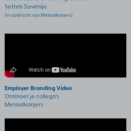
Settels Savenije
(in opdracht van Metaalkanjers)
Employer Branding Video
Ontmoet je collega's
Metaalkanjers