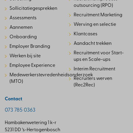
outsourcing (RPO)
Sollicitatiegesprekken
Recruitment Marketing
Assessments
Werving en selectie
Aannemen
Klantcases
Onboarding
Aandacht trekken
Employer Branding
Recruitment voor Start-
Werken bij site
ups en Scale-ups
Employee Experience
Interim Recruitment
Medewerkerstevredenheidsonderzoek
Recruiters werven
(MTO)
(Rec2Rec)
Contact
073 785 0363
Hambakenwetering 1 k-r
5231 DD ‘s-Hertogenbosch