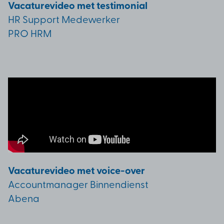
Vacaturevideo met testimonial
HR Support Medewerker
PRO HRM
Vacaturevideo met voice-over
Accountmanager Binnendienst
Abena