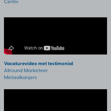
Centiv
Vacaturevideo met testimonial
Allround Marketeer
Metaalkanjers