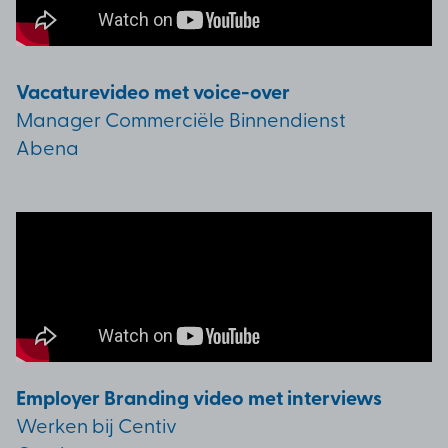
Vacaturevideo met voice-over
Manager Commerciële Binnendienst
Abena
Employer Branding video met interviews
Werken bij Centiv