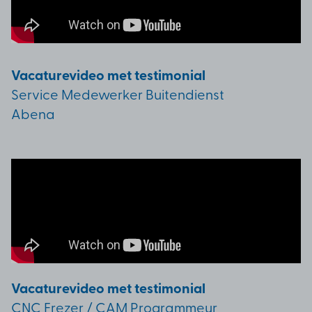
Vacaturevideo met testimonial
Service Medewerker Buitendienst
Abena
Vacaturevideo met testimonial
CNC Frezer / CAM Programmeur