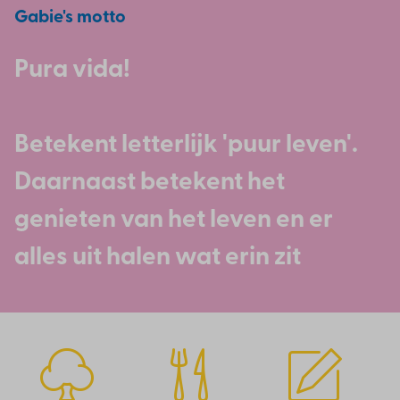
Gabie's motto
Pura vida!
Betekent letterlijk 'puur leven'.
Daarnaast betekent het
genieten van het leven en er
alles uit halen wat erin zit