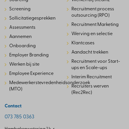
Sourcing
Werken bij Steamz
Screening
Recruitment process
outsourcing (RPO)
Sollicitatiegesprekken
Recruitment Marketing
Assessments
Werving en selectie
Aannemen
Klantcases
Onboarding
Aandacht trekken
Employer Branding
Recruitment voor Start-
Werken bij site
ups en Scale-ups
Employee Experience
Interim Recruitment
Medewerkerstevredenheidsonderzoek
Recruiters werven
(MTO)
(Rec2Rec)
Contact
073 785 0363