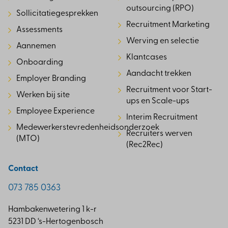
outsourcing (RPO)
Sollicitatiegesprekken
Recruitment Marketing
Assessments
Werving en selectie
Aannemen
Klantcases
Onboarding
Aandacht trekken
Employer Branding
Recruitment voor Start-
Werken bij site
ups en Scale-ups
Employee Experience
Interim Recruitment
Medewerkerstevredenheidsonderzoek
Recruiters werven
(MTO)
(Rec2Rec)
Contact
073 785 0363
Hambakenwetering 1 k-r
5231 DD ‘s-Hertogenbosch