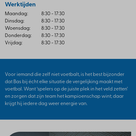
Werktijden
Maandag:
8:30 - 17:30
Dinsdag:
8:30 - 17:30
Woensdag:
8:30 - 17:30
Donderdag:
8:30 - 17:30
Vrijdag:
8:30 - 17:30
Voor iemand die zelf niet voetbalt, is het best bijzonder
dat Bas bij écht elke situatie de vergelijking maakt met
voetbal. Want ‘spelers op de juiste plek in het veld zetten’
en zorgen dat zijn team het kampioenschap wint; daar
krijgt hij iedere dag weer energie van.