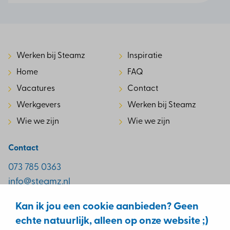
Werken bij Steamz
Inspiratie
Home
FAQ
Vacatures
Contact
Werkgevers
Werken bij Steamz
Wie we zijn
Wie we zijn
Contact
073 785 0363
info@steamz.nl
Reitscheweg 1-7
Kan ik jou een cookie aanbieden? Geen
5232 BX ‘s-Hertogenbosch
echte natuurlijk, alleen op onze website ;)