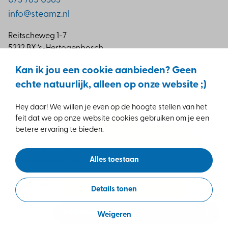
073 785 0363
info@steamz.nl
Reitscheweg 1-7
5232 BX ‘s-Hertogenbosch
Kan ik jou een cookie aanbieden? Geen
Op de hoogte blijven van de leukste vacatures? Volg ons
echte natuurlijk, alleen op onze website ;)
op socials!
Hey daar! We willen je even op de hoogte stellen van het
feit dat we op onze website cookies gebruiken om je een
betere ervaring te bieden.
Copyright 2026 Steamz
Alles toestaan
Privacybeleid van Steamz
Details tonen
Solliciteer direct
Weigeren