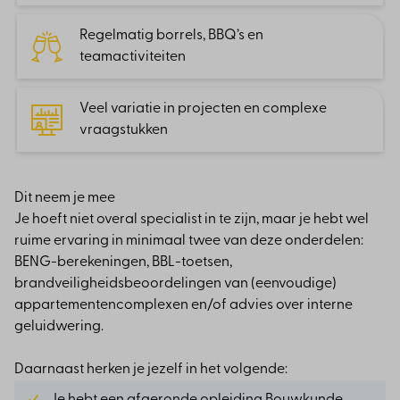
Intensief contact met opdrachtgevers, overheid
en andere betrokken partijen.
Regelmatig borrels, BBQ’s en
teamactiviteiten
Begeleiden en coachen van junior en medior
collega’s binnen projecten.
Veel variatie in projecten en complexe
Actief bijhouden van ontwikkelingen in
vraagstukken
bouwregelgeving en deze toepassen in je werk.
Dit neem je mee
Je hoeft niet overal specialist in te zijn, maar je hebt wel
ruime ervaring in minimaal twee van deze onderdelen:
BENG-berekeningen, BBL-toetsen,
brandveiligheidsbeoordelingen van (eenvoudige)
appartementencomplexen en/of advies over interne
geluidwering.
Daarnaast herken je jezelf in het volgende:
Je hebt een afgeronde opleiding Bouwkunde