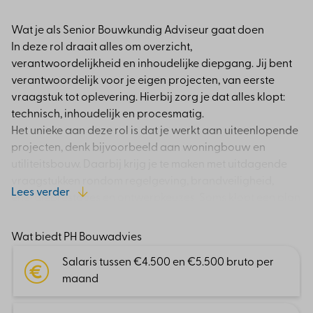
Wat je als Senior Bouwkundig Adviseur gaat doen
In deze rol draait alles om overzicht,
verantwoordelijkheid en inhoudelijke diepgang. Jij bent
verantwoordelijk voor je eigen projecten, van eerste
vraagstuk tot oplevering. Hierbij zorg je dat alles klopt:
technisch, inhoudelijk en procesmatig.
Het unieke aan deze rol is dat je werkt aan uiteenlopende
projecten, denk bijvoorbeeld aan woningbouw en
utiliteitsbouw. Daarbij krijg je te maken met uitdagende
vraagstukken rondom regelgeving, brandveiligheid,
Lees verder
energieprestaties en ontwerpkeuzes. Soms klopt een plan
niet of lijkt iets onmogelijk. Juist dan kom jij in beeld. Jij
analyseert, schakelt en komt met oplossingen die werken.
Wat biedt PH Bouwadvies
Omdat er geen gespecialiseerde afdelingen zijn, werk je
Salaris tussen €4.500 en €5.500 bruto per
breed. Je bent niet alleen senior adviseur, maar ook
maand
projectleider, sparringpartner en mentor voor collega’s.
Je krijgt veel vrijheid, en dus ook de verantwoordelijkheid