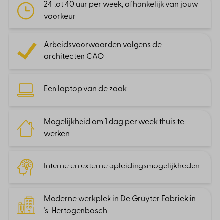
die daarbij hoort.
24 tot 40 uur per week, afhankelijk van jouw
Wat ga je doen?
voorkeur
Adviseren van opdrachtgevers over
bouwkundige ontwerpen, regelgeving en
Arbeidsvoorwaarden volgens de
energie-efficiënte oplossingen.
architecten CAO
Leiden van projecten van initiatiefase tot
oplevering, inclusief eindverantwoordelijkheid.
Een laptop van de zaak
Toetsen van ontwerpen aan het Besluit
Bouwwerken Leefomgeving (BBL).
Mogelijkheid om 1 dag per week thuis te
werken
Beoordelen van projecten op o.a.
brandveiligheid, daglicht, ventilatie, geluid en/of
energieprestaties.
Interne en externe opleidingsmogelijkheden
Signaleren van knelpunten en uitwerken van
oplossingen.
Moderne werkplek in De Gruyter Fabriek in
’s-Hertogenbosch