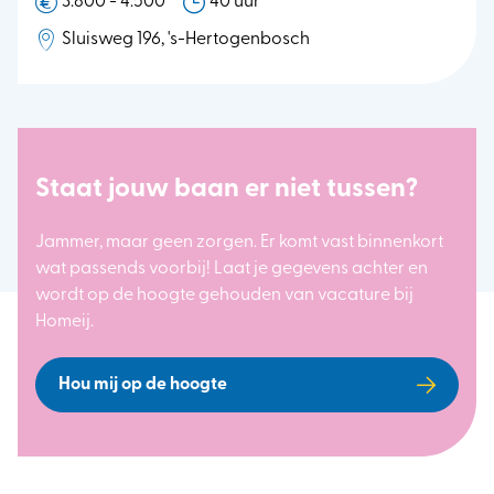
3.800 - 4.500
40 uur
Sluisweg 196, 's-Hertogenbosch
Staat jouw baan er niet tussen?
Jammer, maar geen zorgen. Er komt vast binnenkort
wat passends voorbij! Laat je gegevens achter en
wordt op de hoogte gehouden van vacature bij
Homeij.
Hou mij op de hoogte