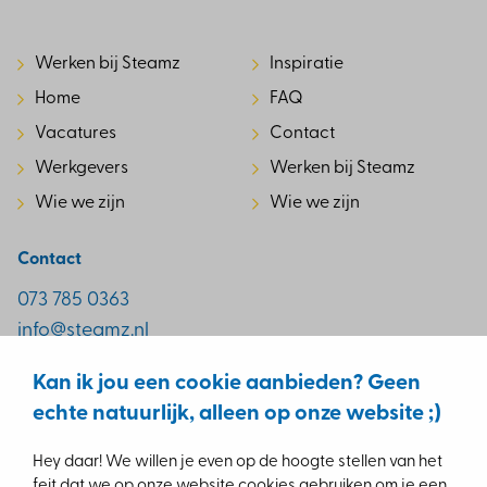
Werken bij Steamz
Inspiratie
Home
FAQ
Vacatures
Contact
Werkgevers
Werken bij Steamz
Wie we zijn
Wie we zijn
Contact
073 785 0363
info@steamz.nl
Reitscheweg 1-7
Kan ik jou een cookie aanbieden? Geen
5232 BX ‘s-Hertogenbosch
echte natuurlijk, alleen op onze website ;)
Op de hoogte blijven van de leukste vacatures? Volg ons
Hey daar! We willen je even op de hoogte stellen van het
op socials!
feit dat we op onze website cookies gebruiken om je een